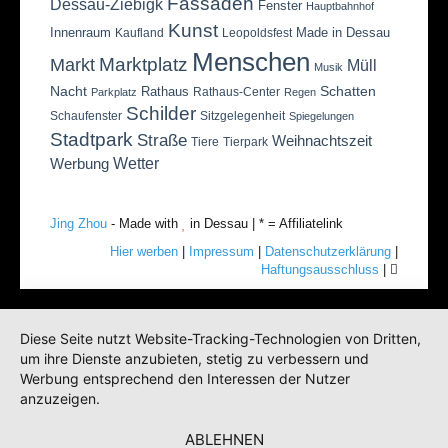
Fassaden
Dessau-Ziebigk
Fenster
Hauptbahnhof
Kunst
Innenraum
Made in Dessau
Kaufland
Leopoldsfest
Menschen
Marktplatz
Markt
Müll
Musik
Nacht
Schatten
Rathaus
Rathaus-Center
Parkplatz
Regen
Schilder
Schaufenster
Sitzgelegenheit
Spiegelungen
Stadtpark
Straße
Weihnachtszeit
Tiere
Tierpark
Wetter
Werbung
Jing Zhou
- Made with
in Dessau | * = Affiliatelink
Hier werben
|
Impressum
|
Datenschutzerklärung
|
Haftungsausschluss
|
Diese Seite nutzt Website-Tracking-Technologien von Dritten,
um ihre Dienste anzubieten, stetig zu verbessern und
Werbung entsprechend den Interessen der Nutzer
anzuzeigen.
ABLEHNEN