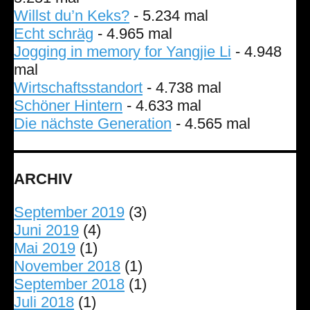
Willst du’n Keks?
- 5.234 mal
Echt schräg
- 4.965 mal
Jogging in memory for Yangjie Li
- 4.948
mal
Wirtschaftsstandort
- 4.738 mal
Schöner Hintern
- 4.633 mal
Die nächste Generation
- 4.565 mal
ARCHIV
September 2019
(3)
Juni 2019
(4)
Mai 2019
(1)
November 2018
(1)
September 2018
(1)
Juli 2018
(1)