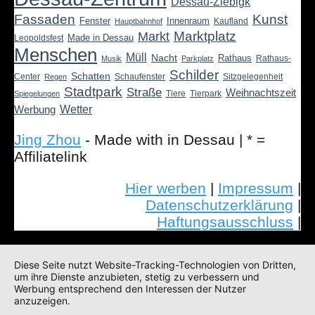
Dessau-Ziebigk
Fassaden
Kunst
Fenster
Innenraum
Kaufland
Hauptbahnhof
Marktplatz
Markt
Made in Dessau
Leopoldsfest
Menschen
Müll
Nacht
Rathaus
Rathaus-
Musik
Parkplatz
Schilder
Schatten
Center
Schaufenster
Sitzgelegenheit
Regen
Stadtpark
Straße
Weihnachtszeit
Tiere
Tierpark
Spiegelungen
Wetter
Werbung
Jing Zhou
- Made with
in Dessau | * =
Affiliatelink
Hier werben
|
Impressum
|
Datenschutzerklärung
|
Haftungsausschluss
|
Diese Seite nutzt Website-Tracking-Technologien von Dritten,
um ihre Dienste anzubieten, stetig zu verbessern und
Werbung entsprechend den Interessen der Nutzer
anzuzeigen.