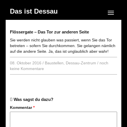
Das ist Dessau
Navigation
Flössergate – Das Tor zur anderen Seite
Sie werden nicht glauben was passiert, wenn Sie das Tor
betreten – sofern Sie durchkommen. Sie gelangen nämlich
auf die andere Seite. Ja, das ist unglaublich aber wahr!
08. Oktober 2016
/
Baustellen
,
Dessau-Zentrum
/
noch
keine Kommentare
Was sagst du dazu?
Kommentar
*