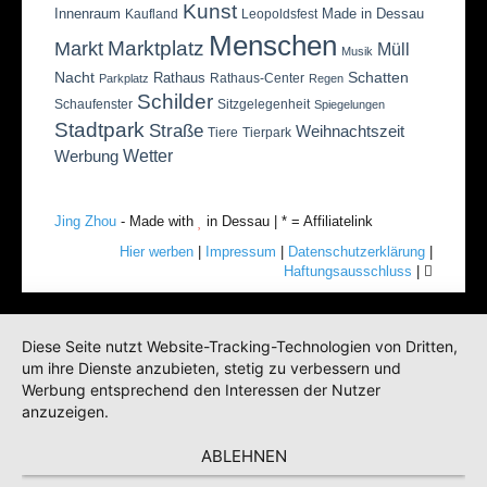
Kunst
Innenraum
Made in Dessau
Kaufland
Leopoldsfest
Menschen
Marktplatz
Markt
Müll
Musik
Nacht
Schatten
Rathaus
Rathaus-Center
Parkplatz
Regen
Schilder
Schaufenster
Sitzgelegenheit
Spiegelungen
Stadtpark
Straße
Weihnachtszeit
Tiere
Tierpark
Wetter
Werbung
Jing Zhou
- Made with
in Dessau | * = Affiliatelink
Hier werben
|
Impressum
|
Datenschutzerklärung
|
Haftungsausschluss
|
Diese Seite nutzt Website-Tracking-Technologien von Dritten,
um ihre Dienste anzubieten, stetig zu verbessern und
Werbung entsprechend den Interessen der Nutzer
anzuzeigen.
ABLEHNEN