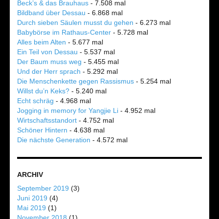
Beck’s & das Brauhaus
- 7.508 mal
Bildband über Dessau
- 6.868 mal
Durch sieben Säulen musst du gehen
- 6.273 mal
Babybörse im Rathaus-Center
- 5.728 mal
Alles beim Alten
- 5.677 mal
Ein Teil von Dessau
- 5.537 mal
Der Baum muss weg
- 5.455 mal
Und der Herr sprach
- 5.292 mal
Die Menschenkette gegen Rassismus
- 5.254 mal
Willst du’n Keks?
- 5.240 mal
Echt schräg
- 4.968 mal
Jogging in memory for Yangjie Li
- 4.952 mal
Wirtschaftsstandort
- 4.752 mal
Schöner Hintern
- 4.638 mal
Die nächste Generation
- 4.572 mal
ARCHIV
September 2019
(3)
Juni 2019
(4)
Mai 2019
(1)
November 2018
(1)