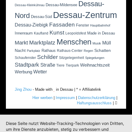
Dessau-
Dessau-Mildensee
Dessau-Kleinkühnau
Dessau-Zentrum
Nord
Dessau-Süd
Fassaden
Dessau-Ziebigk
Fenster
Hauptbahnhof
Kunst
Innenraum
Made in Dessau
Kaufland
Leopoldsfest
Menschen
Marktplatz
Markt
Müll
Musik
Nacht
Schatten
Rathaus
Rathaus-Center
Parkplatz
Regen
Schilder
Schaufenster
Sitzgelegenheit
Spiegelungen
Stadtpark
Straße
Weihnachtszeit
Tiere
Tierpark
Wetter
Werbung
Jing Zhou
- Made with
in Dessau | * = Affiliatelink
Hier werben
|
Impressum
|
Datenschutzerklärung
|
Haftungsausschluss
|
Diese Seite nutzt Website-Tracking-Technologien von Dritten,
um ihre Dienste anzubieten, stetig zu verbessern und