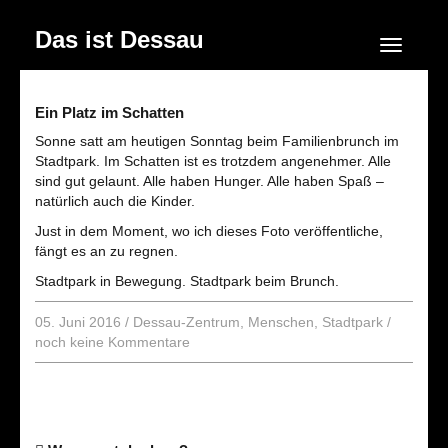
Das ist Dessau
Navigation
Ein Platz im Schatten
Sonne satt am heutigen Sonntag beim Familienbrunch im
Stadtpark. Im Schatten ist es trotzdem angenehmer. Alle
sind gut gelaunt. Alle haben Hunger. Alle haben Spaß –
natürlich auch die Kinder.
Just in dem Moment, wo ich dieses Foto veröffentliche,
fängt es an zu regnen.
Stadtpark in Bewegung. Stadtpark beim Brunch.
05. Juni 2016
/
Dessau-Zentrum
,
Menschen
,
Stadtpark
/
noch keine Kommentare