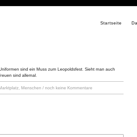
Startseite
Da
n Uniformen sind ein Muss zum Leopoldsfest. Sieht man auch
freuen sind allemal.
Marktplatz
,
Menschen
/
noch keine Kommentare