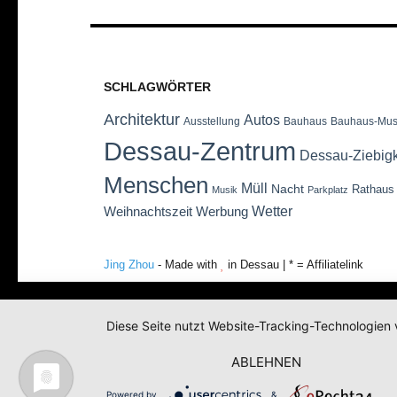
SCHLAGWÖRTER
Architektur
Autos
Ausstellung
Bauhaus
Bauhaus-Mu
Dessau-Zentrum
Dessau-Ziebig
Menschen
Müll
Nacht
Rathaus
Musik
Parkplatz
Wetter
Weihnachtszeit
Werbung
Jing Zhou
- Made with
in Dessau | * = Affiliatelink
Diese Seite nutzt Website-Tracking-Technologien 
ABLEHNEN
Powered by
&