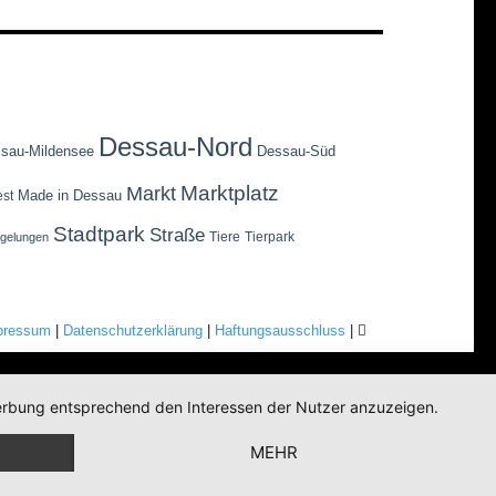
Dessau-Nord
sau-Mildensee
Dessau-Süd
Marktplatz
Markt
Made in Dessau
est
Stadtpark
Straße
Tiere
Tierpark
egelungen
pressum
|
Datenschutzerklärung
|
Haftungsausschluss
|
 Werbung entsprechend den Interessen der Nutzer anzuzeigen.
MEHR