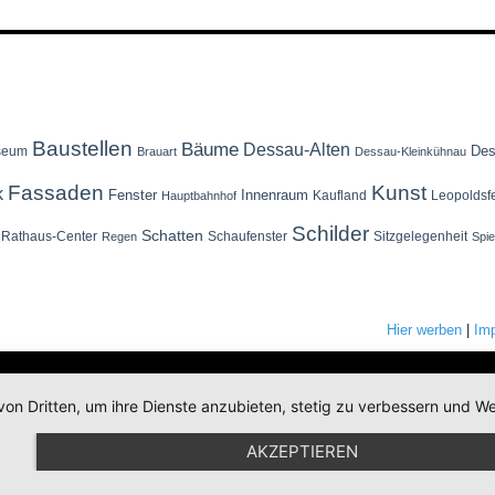
Baustellen
Bäume
Dessau-Alten
Des
seum
Brauart
Dessau-Kleinkühnau
Fassaden
Kunst
k
Fenster
Innenraum
Kaufland
Leopoldsf
Hauptbahnhof
Schilder
Schatten
Rathaus-Center
Schaufenster
Sitzgelegenheit
Regen
Spi
Hier werben
|
Im
von Dritten, um ihre Dienste anzubieten, stetig zu verbessern und
AKZEPTIEREN