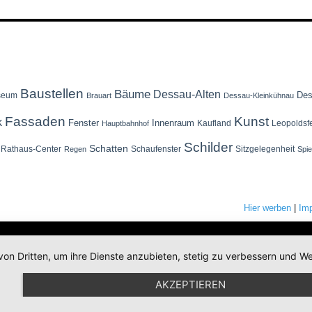
Baustellen
Bäume
Dessau-Alten
Des
seum
Brauart
Dessau-Kleinkühnau
Fassaden
Kunst
k
Fenster
Innenraum
Kaufland
Leopoldsf
Hauptbahnhof
Schilder
Schatten
Rathaus-Center
Schaufenster
Sitzgelegenheit
Regen
Spi
Hier werben
|
Im
von Dritten, um ihre Dienste anzubieten, stetig zu verbessern und
AKZEPTIEREN