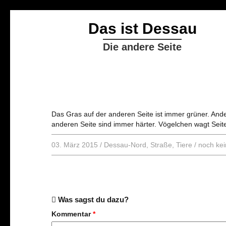
Das ist Dessau
Die andere Seite
Das Gras auf der anderen Seite ist immer grüner. And
anderen Seite sind immer härter. Vögelchen wagt Seit
03. März 2015
/
Dessau-Nord
,
Straße
,
Tiere
/
noch ke
Was sagst du dazu?
Kommentar
*