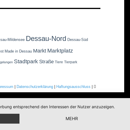
Dessau-Nord
sau-Mildensee
Dessau-Süd
Marktplatz
Markt
Made in Dessau
est
Stadtpark
Straße
Tiere
Tierpark
egelungen
pressum
|
Datenschutzerklärung
|
Haftungsausschluss
|
 Werbung entsprechend den Interessen der Nutzer anzuzeigen.
MEHR