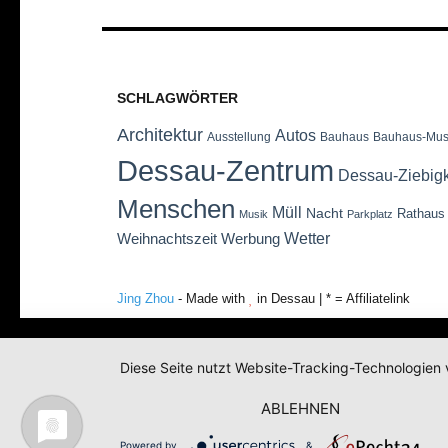
SCHLAGWÖRTER
Architektur
Autos
Ausstellung
Bauhaus
Bauhaus-Mu
Dessau-Zentrum
Dessau-Ziebig
Menschen
Müll
Nacht
Rathaus
Musik
Parkplatz
Wetter
Weihnachtszeit
Werbung
Jing Zhou
- Made with
in Dessau | * = Affiliatelink
Diese Seite nutzt Website-Tracking-Technologien 
ABLEHNEN
Powered by
&