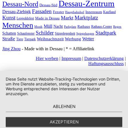
Dessau-Zentrum
Dessau-Nord
Dessau-Süd
Fassaden
Dessau-Ziebigk
Fenster
Innenraum
Kaufland
Hauptbahnhof
Kunst
Marktplatz
Markt
Made in Dessau
Leopoldsfest
Menschen
Müll
Nacht
Rathaus
Rathaus-Center
Musik
Parkplatz
Regen
Stadtpark
Schilder
Schatten
Schaufenster
Sitzgelegenheit
Spiegelungen
Straße
Wetter
Weihnachtszeit
Werbung
Tiere
Tierpark
Jing Zhou
- Made with
in Dessau | * = Affiliatelink
Hier werben
|
Impressum
|
Datenschutzerklärung
|
Haftungsausschluss
|
Diese Seite nutzt Website-Tracking-Technologien von Dritten,
um ihre Dienste anzubieten, stetig zu verbessern und
Werbung entsprechend den Interessen der Nutzer
anzuzeigen.
ABLEHNEN
AKZEPTIEREN