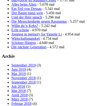
Babybörse im Rathaus-Center
- 5.731 mal
Alles beim Alten
- 5.678 mal
Ein Teil von Dessau
- 5.541 mal
Der Baum muss weg
- 5.456 mal
Und der Herr sprach
- 5.296 mal
Die Menschenkette gegen Rassismus
- 5.257 mal
Willst du’n Keks?
- 5.242 mal
Echt schräg
- 4.970 mal
Jogging in memory for Yangjie Li
- 4.954 mal
Wirtschaftsstandort
- 4.754 mal
Schöner Hintern
- 4.640 mal
Die nächste Generation
- 4.572 mal
Archiv
September 2019
(3)
Juni 2019
(4)
Mai 2019
(1)
November 2018
(1)
September 2018
(1)
Juli 2018
(1)
Mai 2018
(7)
April 2018
(3)
März 2018
(7)
Februar 2018
(4)