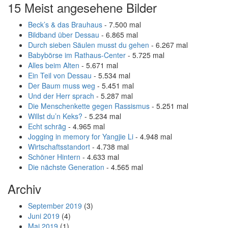
15 Meist angesehene Bilder
Beck’s & das Brauhaus
- 7.500 mal
Bildband über Dessau
- 6.865 mal
Durch sieben Säulen musst du gehen
- 6.267 mal
Babybörse im Rathaus-Center
- 5.725 mal
Alles beim Alten
- 5.671 mal
Ein Teil von Dessau
- 5.534 mal
Der Baum muss weg
- 5.451 mal
Und der Herr sprach
- 5.287 mal
Die Menschenkette gegen Rassismus
- 5.251 mal
Willst du’n Keks?
- 5.234 mal
Echt schräg
- 4.965 mal
Jogging in memory for Yangjie Li
- 4.948 mal
Wirtschaftsstandort
- 4.738 mal
Schöner Hintern
- 4.633 mal
Die nächste Generation
- 4.565 mal
Archiv
September 2019
(3)
Juni 2019
(4)
Mai 2019
(1)