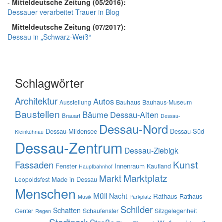
-
Mitteldeutsche Zeitung (05/2016):
Dessauer verarbeitet Trauer in Blog
-
Mitteldeutsche Zeitung (07/2017):
Dessau in „Schwarz-Weiß“
Schlagwörter
Architektur
Autos
Ausstellung
Bauhaus
Bauhaus-Museum
Baustellen
Bäume
Dessau-Alten
Brauart
Dessau-
Dessau-Nord
Dessau-Mildensee
Dessau-Süd
Kleinkühnau
Dessau-Zentrum
Dessau-Ziebigk
Kunst
Fassaden
Fenster
Innenraum
Kaufland
Hauptbahnhof
Marktplatz
Markt
Made in Dessau
Leopoldsfest
Menschen
Müll
Nacht
Rathaus
Rathaus-
Musik
Parkplatz
Schilder
Schatten
Center
Schaufenster
Sitzgelegenheit
Regen
Stadtpark