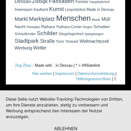
Fassaden
Dessau-Ziebigk
Fenster
Hauptbahnhof
Kunst
Innenraum
Made in Dessau
Kaufland
Leopoldsfest
Menschen
Marktplatz
Markt
Müll
Musik
Nacht
Schatten
Rathaus
Rathaus-Center
Parkplatz
Regen
Schilder
Schaufenster
Sitzgelegenheit
Spiegelungen
Stadtpark
Straße
Weihnachtszeit
Tiere
Tierpark
Wetter
Werbung
Jing Zhou
- Made with
in Dessau | * = Affiliatelink
Hier werben
|
Impressum
|
Datenschutzerklärung
|
Haftungsausschluss
|
Diese Seite nutzt Website-Tracking-Technologien von Dritten,
um ihre Dienste anzubieten, stetig zu verbessern und
Werbung entsprechend den Interessen der Nutzer
anzuzeigen.
ABLEHNEN