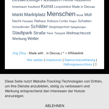
Fenster
Hauptbahnhof
Kunst
Innenraum
Made in Dessau
Kaufland
Leopoldsfest
Menschen
Marktplatz
Markt
Müll
Musik
Nacht
Schatten
Rathaus
Rathaus-Center
Parkplatz
Regen
Schilder
Schaufenster
Sitzgelegenheit
Spiegelungen
Stadtpark
Straße
Weihnachtszeit
Tiere
Tierpark
Wetter
Werbung
Jing Zhou
- Made with
in Dessau | * = Affiliatelink
Hier werben
|
Impressum
|
Datenschutzerklärung
|
Haftungsausschluss
|
Diese Seite nutzt Website-Tracking-Technologien von Dritten,
um ihre Dienste anzubieten, stetig zu verbessern und
Werbung entsprechend den Interessen der Nutzer
anzuzeigen.
ABLEHNEN