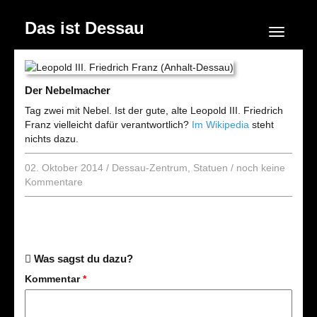
Das ist Dessau
Navigation
Der Nebelmacher
Tag zwei mit Nebel. Ist der gute, alte Leopold III. Friedrich
Franz vielleicht dafür verantwortlich?
Im Wikipedia
steht
nichts dazu.
02. Oktober 2014
/
Dessau-Zentrum
,
Statuen
/
noch keine
Kommentare
Was sagst du dazu?
Kommentar
*