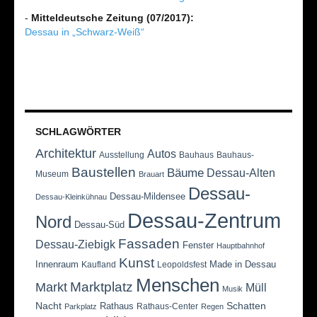
-
Mitteldeutsche Zeitung (07/2017):
Dessau in „Schwarz-Weiß“
SCHLAGWÖRTER
Architektur
Autos
Ausstellung
Bauhaus
Bauhaus-
Baustellen
Bäume
Dessau-Alten
Museum
Brauart
Dessau-
Dessau-Mildensee
Dessau-Kleinkühnau
Dessau-Zentrum
Nord
Dessau-Süd
Fassaden
Dessau-Ziebigk
Fenster
Hauptbahnhof
Kunst
Innenraum
Made in Dessau
Kaufland
Leopoldsfest
Menschen
Marktplatz
Markt
Müll
Musik
Nacht
Schatten
Rathaus
Rathaus-Center
Parkplatz
Regen