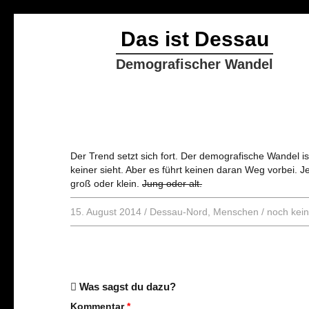
Das ist Dessau
Demografischer Wandel
Der Trend setzt sich fort. Der demografische Wandel 
keiner sieht. Aber es führt keinen daran Weg vorbei. J
groß oder klein.
Jung oder alt.
15. August 2014
/
Dessau-Nord
,
Menschen
/
noch kei
Was sagst du dazu?
Kommentar
*