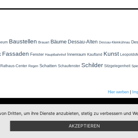
Baustellen
Bäume
Dessau-Alten
Des
seum
Brauart
Dessau-Kleinkühnau
Fassaden
Kunst
k
Fenster
Innenraum
Kaufland
Leopoldsf
Hauptbahnhof
Schilder
Schatten
Rathaus-Center
Schaufenster
Sitzgelegenheit
Regen
Spi
Hier werben
|
Im
von Dritten, um ihre Dienste anzubieten, stetig zu verbessern und
AKZEPTIEREN