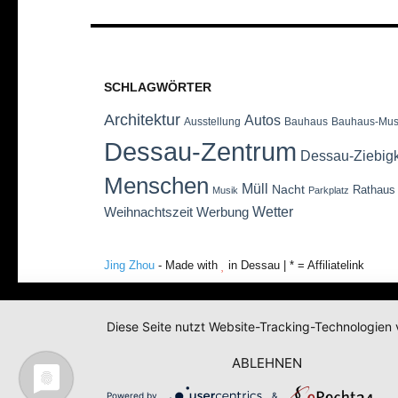
SCHLAGWÖRTER
Architektur
Autos
Ausstellung
Bauhaus
Bauhaus-Mu
Dessau-Zentrum
Dessau-Ziebig
Menschen
Müll
Nacht
Rathaus
Musik
Parkplatz
Wetter
Weihnachtszeit
Werbung
Jing Zhou
- Made with
in Dessau | * = Affiliatelink
Diese Seite nutzt Website-Tracking-Technologien 
ABLEHNEN
Powered by
&