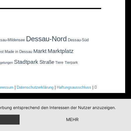
Dessau-Nord
sau-Mildensee
Dessau-Süd
Marktplatz
Markt
Made in Dessau
est
Stadtpark
Straße
Tiere
Tierpark
egelungen
pressum
|
Datenschutzerklärung
|
Haftungsausschluss
|
 Werbung entsprechend den Interessen der Nutzer anzuzeigen.
MEHR