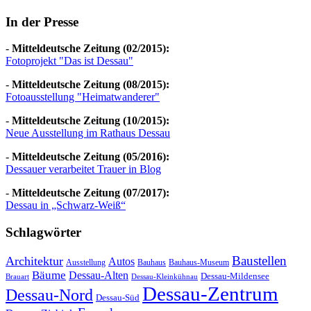
In der Presse
-
Mitteldeutsche Zeitung (02/2015):
Fotoprojekt "Das ist Dessau"
-
Mitteldeutsche Zeitung (08/2015):
Fotoausstellung "Heimatwanderer"
-
Mitteldeutsche Zeitung (10/2015):
Neue Ausstellung im Rathaus Dessau
-
Mitteldeutsche Zeitung (05/2016):
Dessauer verarbeitet Trauer in Blog
-
Mitteldeutsche Zeitung (07/2017):
Dessau in „Schwarz-Weiß“
Schlagwörter
Baustellen
Architektur
Autos
Ausstellung
Bauhaus
Bauhaus-Museum
Bäume
Dessau-Alten
Dessau-Mildensee
Brauart
Dessau-Kleinkühnau
Dessau-Zentrum
Dessau-Nord
Dessau-Süd