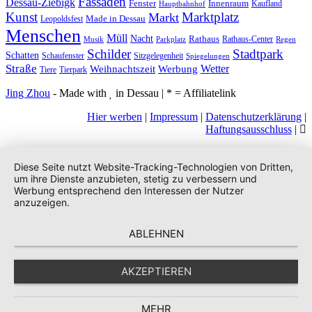
Fassaden
Dessau-Ziebigk
Fenster
Innenraum
Kaufland
Hauptbahnhof
Kunst
Marktplatz
Markt
Made in Dessau
Leopoldsfest
Menschen
Müll
Nacht
Rathaus
Rathaus-Center
Musik
Parkplatz
Regen
Stadtpark
Schilder
Schatten
Schaufenster
Sitzgelegenheit
Spiegelungen
Straße
Wetter
Weihnachtszeit
Werbung
Tiere
Tierpark
Jing Zhou
- Made with
in Dessau | * = Affiliatelink
Hier werben
|
Impressum
|
Datenschutzerklärung
|
Haftungsausschluss
|
Diese Seite nutzt Website-Tracking-Technologien von Dritten,
um ihre Dienste anzubieten, stetig zu verbessern und
Werbung entsprechend den Interessen der Nutzer
anzuzeigen.
ABLEHNEN
AKZEPTIEREN
MEHR