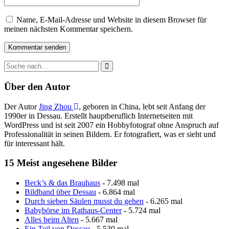
Name, E-Mail-Adresse und Website in diesem Browser für
meinen nächsten Kommentar speichern.
Über den Autor
Der Autor
Jing Zhou
, geboren in China, lebt seit Anfang der
1990er in Dessau. Erstellt hauptberuflich Internetseiten mit
WordPress und ist seit 2007 ein Hobbyfotograf ohne Anspruch auf
Professionalität in seinen Bildern. Er fotografiert, was er sieht und
für interessant hält.
15 Meist angesehene Bilder
Beck’s & das Brauhaus
- 7.498 mal
Bildband über Dessau
- 6.864 mal
Durch sieben Säulen musst du gehen
- 6.265 mal
Babybörse im Rathaus-Center
- 5.724 mal
Alles beim Alten
- 5.667 mal
Ein Teil von Dessau
- 5.530 mal