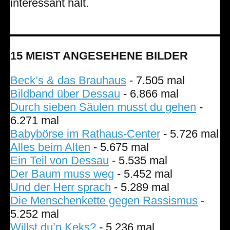
interessant hält.
15 MEIST ANGESEHENE BILDER
Beck’s & das Brauhaus
- 7.505 mal
Bildband über Dessau
- 6.866 mal
Durch sieben Säulen musst du gehen
-
6.271 mal
Babybörse im Rathaus-Center
- 5.726 mal
Alles beim Alten
- 5.675 mal
Ein Teil von Dessau
- 5.535 mal
Der Baum muss weg
- 5.452 mal
Und der Herr sprach
- 5.289 mal
Die Menschenkette gegen Rassismus
-
5.252 mal
Willst du’n Keks?
- 5.236 mal