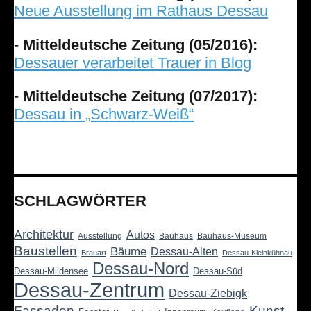
Neue Ausstellung im Rathaus Dessau
-
Mitteldeutsche Zeitung (05/2016):
Dessauer verarbeitet Trauer in Blog
-
Mitteldeutsche Zeitung (07/2017):
Dessau in „Schwarz-Weiß“
SCHLAGWÖRTER
Architektur
Autos
Ausstellung
Bauhaus
Bauhaus-Museum
Baustellen
Bäume
Dessau-Alten
Brauart
Dessau-Kleinkühnau
Dessau-Nord
Dessau-Mildensee
Dessau-Süd
Dessau-Zentrum
Dessau-Ziebigk
Fassaden
Kunst