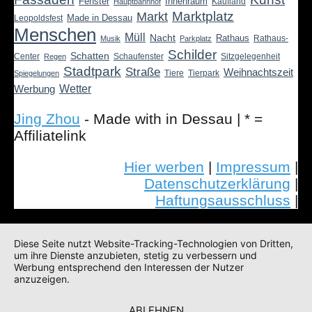
Fenster
Innenraum
Kaufland
Hauptbahnhof
Marktplatz
Markt
Made in Dessau
Leopoldsfest
Menschen
Müll
Nacht
Rathaus
Rathaus-
Musik
Parkplatz
Schilder
Schatten
Center
Schaufenster
Sitzgelegenheit
Regen
Stadtpark
Straße
Weihnachtszeit
Tiere
Tierpark
Spiegelungen
Wetter
Werbung
Jing Zhou
- Made with
in Dessau | * =
Affiliatelink
Hier werben
|
Impressum
|
Datenschutzerklärung
|
Haftungsausschluss
|
Diese Seite nutzt Website-Tracking-Technologien von Dritten,
um ihre Dienste anzubieten, stetig zu verbessern und
Werbung entsprechend den Interessen der Nutzer
anzuzeigen.
ABLEHNEN