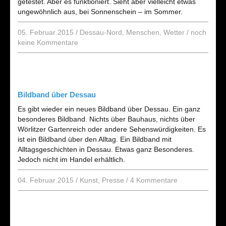
getestet. Aber es funktioniert. Sieht aber vielleicht etwas
ungewöhnlich aus, bei Sonnenschein – im Sommer.
05. Februar 2015
/
Dessau-Nord
,
Menschen
,
Wetter
/
noch
keine Kommentare
Bildband über Dessau
Es gibt wieder ein neues Bildband über Dessau. Ein ganz
besonderes Bildband. Nichts über Bauhaus, nichts über
Wörlitzer Gartenreich oder andere Sehenswürdigkeiten. Es
ist ein Bildband über den Alltag. Ein Bildband mit
Alltagsgeschichten in Dessau. Etwas ganz Besonderes.
Jedoch nicht im Handel erhältlich.
04. Februar 2015
/
Kunst
,
Presse
/
4 Kommentare