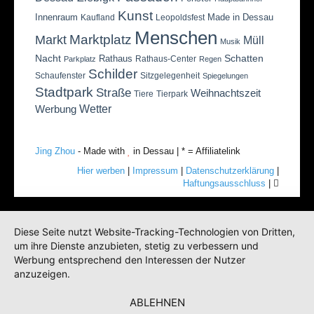
Kunst
Innenraum
Made in Dessau
Kaufland
Leopoldsfest
Menschen
Marktplatz
Markt
Müll
Musik
Nacht
Schatten
Rathaus
Rathaus-Center
Parkplatz
Regen
Schilder
Schaufenster
Sitzgelegenheit
Spiegelungen
Stadtpark
Straße
Weihnachtszeit
Tiere
Tierpark
Wetter
Werbung
Jing Zhou
- Made with
in Dessau | * = Affiliatelink
Hier werben
|
Impressum
|
Datenschutzerklärung
|
Haftungsausschluss
|
Diese Seite nutzt Website-Tracking-Technologien von Dritten,
um ihre Dienste anzubieten, stetig zu verbessern und
Werbung entsprechend den Interessen der Nutzer
anzuzeigen.
ABLEHNEN