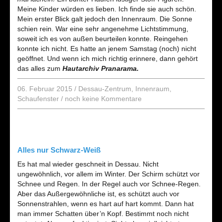
Meine Kinder würden es lieben. Ich finde sie auch schön.
Mein erster Blick galt jedoch den Innenraum. Die Sonne
schien rein. War eine sehr angenehme Lichtstimmung,
soweit ich es von außen beurteilen konnte. Reingehen
konnte ich nicht. Es hatte an jenem Samstag (noch) nicht
geöffnet. Und wenn ich mich richtig erinnere, dann gehört
das alles zum
Hautarchiv Pranarama.
06. Februar 2015
/
Dessau-Zentrum
,
Innenraum
,
Schaufenster
/
noch keine Kommentare
Alles nur Schwarz-Weiß
Es hat mal wieder geschneit in Dessau. Nicht
ungewöhnlich, vor allem im Winter. Der Schirm schützt vor
Schnee und Regen. In der Regel auch vor Schnee-Regen.
Aber das Außergewöhnliche ist, es schützt auch vor
Sonnenstrahlen, wenn es hart auf hart kommt. Dann hat
man immer Schatten über’n Kopf. Bestimmt noch nicht