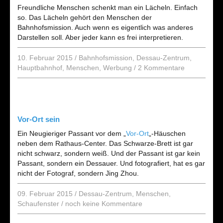
Freundliche Menschen schenkt man ein Lächeln. Einfach
so. Das Lächeln gehört den Menschen der
Bahnhofsmission. Auch wenn es eigentlich was anderes
Darstellen soll. Aber jeder kann es frei interpretieren.
10. Februar 2015
/
Bahnhofsmission
,
Dessau-Zentrum
,
Hauptbahnhof
,
Menschen
,
Werbung
/
2 Kommentare
Vor-Ort sein
Ein Neugieriger Passant vor dem „
Vor-Ort
„-Häuschen
neben dem Rathaus-Center. Das Schwarze-Brett ist gar
nicht schwarz, sondern weiß. Und der Passant ist gar kein
Passant, sondern ein Dessauer. Und fotografiert, hat es gar
nicht der Fotograf, sondern Jing Zhou.
09. Februar 2015
/
Dessau-Zentrum
,
Menschen
,
Schaufenster
/
noch keine Kommentare