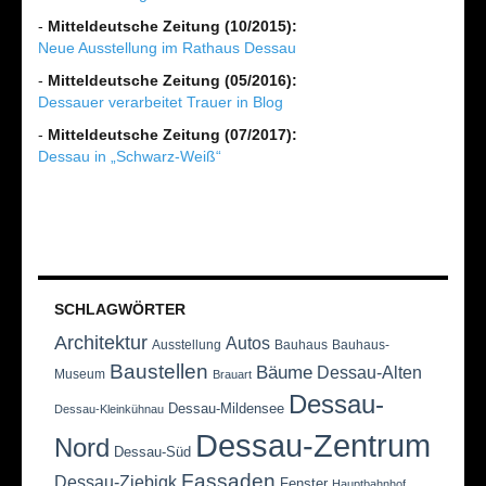
-
Mitteldeutsche Zeitung (10/2015):
Neue Ausstellung im Rathaus Dessau
-
Mitteldeutsche Zeitung (05/2016):
Dessauer verarbeitet Trauer in Blog
-
Mitteldeutsche Zeitung (07/2017):
Dessau in „Schwarz-Weiß“
SCHLAGWÖRTER
Architektur
Autos
Ausstellung
Bauhaus
Bauhaus-
Baustellen
Bäume
Dessau-Alten
Museum
Brauart
Dessau-
Dessau-Mildensee
Dessau-Kleinkühnau
Dessau-Zentrum
Nord
Dessau-Süd
Fassaden
Dessau-Ziebigk
Fenster
Hauptbahnhof