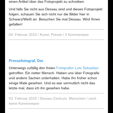
einen Artikel über das Fotoprojekt zu schreiben.
Und falls Sie nicht aus Dessau sind und dieses Fotoprojekt
folgen, schauen Sie sich nicht nur die Bilder hier in
Schwarz/Weiß an. Besuchen Sie mal Dessau. Wird Ihnen
gefallen!
04. Februar 2015
/
Kunst
,
Presse
/
2 Kommentare
Pressefotograf, Der
Unterwegs zufällig den freien
Fotografen Lutz Sebastian
getroffen. Ein netter Mensch. Haben uns über Fotografie
und andere Sachen unterhalten. Habe ihn früher schon
einige Male gesehen. Und es war vermutlich nicht das
letzte mal, dass ich ihn gesehen habe.
03. Februar 2015
/
Dessau-Zentrum
,
Menschen
/
noch
keine Kommentare