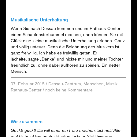
Musikalische Unterhaltung
Wenn Sie nach Dessau kommen und im Rathaus-Center
einen Schaufensterbummel machen, dann können Sie mit
Glück eine kleine musikalische Unterhaltung erleben. Ganz
und völlig unteuer. Denn die Belohnung des Musikers ist
ganz freiwillig. Ich habe es freiwillig getan. Er
lächelte, sagte „Danke“ und nickte mir und meiner Tochter
freundlich zu, ohne dabei aufhören zu spielen. Ein netter
Mensch.
07. Februar 2015
/
Dessau-Zentrum
,
Menschen
,
Musik
,
Rathaus-Center
/
noch keine Kommentare
Wir zusammen
Guckt! guckt! Da will einer ein Foto machen. Schnell! Alle
mal lächeln!
Ein bunter Haufen lustiger Stoff-Figuren.